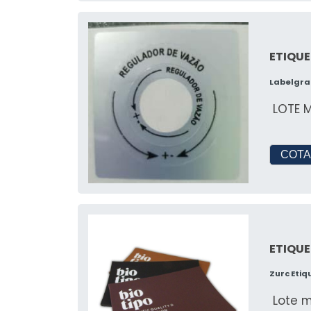
ETIQUE
Labelgra
LOTE M
COTA
ETIQUE
Zurc Eti
Lote m