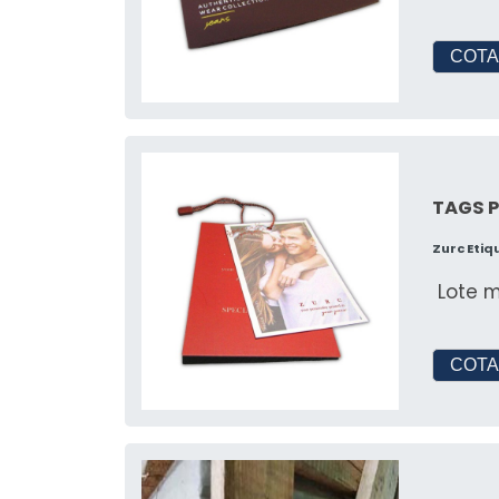
COTA
TAGS 
Zurc Eti
Lote m
COTA