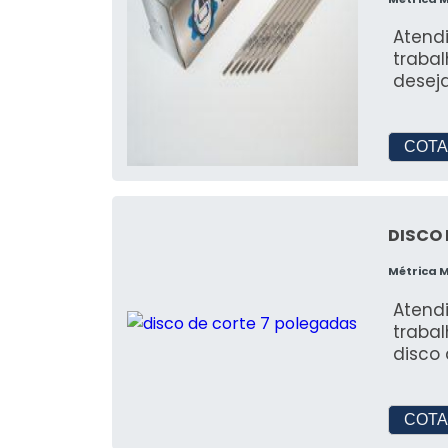
Atendi
trabalhamo
deseja
COTA
DISCO 
Métrica 
Atendi
trabalhamo
disco 
COTA