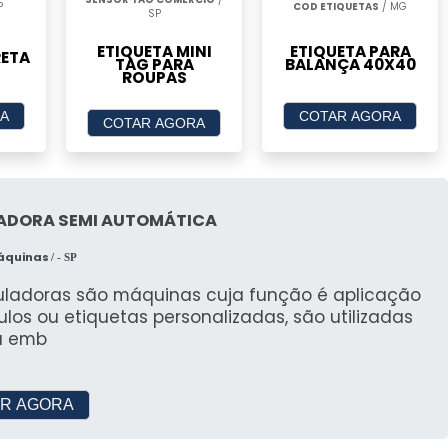
P
COD ETIQUETAS
/ MG
SP
ETIQUETA PARA
ETIQUETA MINI
RETA
BALANÇA 40X40
TAG PARA
ROUPAS
A
COTAR AGORA
COTAR AGORA
ADORA SEMI AUTOMÁTICA
Máquinas
/ - SP
tuladoras são máquinas cuja função é aplicação
ulos ou etiquetas personalizadas, são utilizadas
a emb
R AGORA