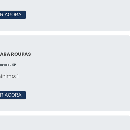
R AGORA
PARA ROUPAS
quetas
/ SP
ínimo: 1
R AGORA