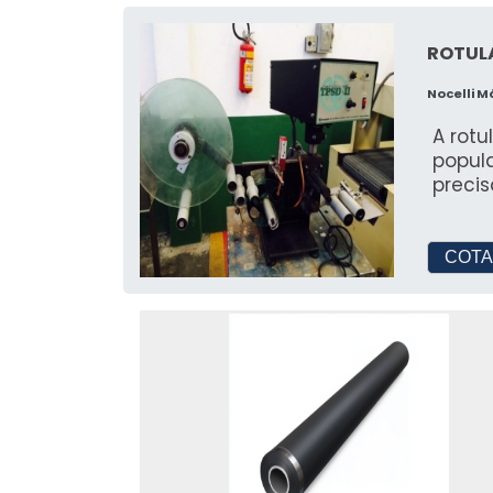
ROTUL
Nocelli 
A rot
popula
precis
COTA