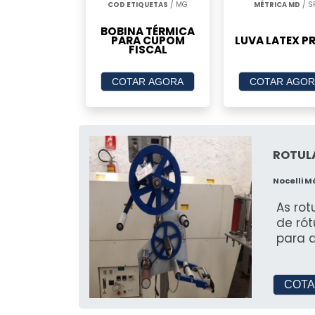
COD ETIQUETAS
/ MG
MÉTRICA MD
/ S
BOBINA TÉRMICA
PARA CUPOM
LUVA LATEX P
FISCAL
COTAR AGORA
COTAR AGOR
ROTUL
Nocelli 
As ro
de rót
para 
COTA