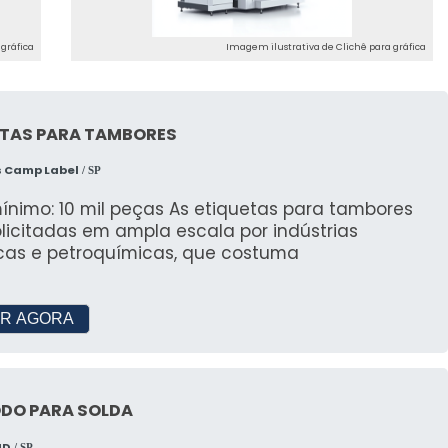
gráfica
Imagem ilustrativa de Clichê para gráfica
ETAS PARA TAMBORES
s Camp Label
/ SP
ínimo: 10 mil peças As etiquetas para tambores
licitadas em ampla escala por indústrias
cas e petroquímicas, que costuma
R AGORA
ODO PARA SOLDA
MD
/ SP