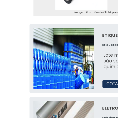
Imagem ilustrativa de Clichê para 
ETIQU
Etiqueta
Lote m
são so
quími
COTA
ELETR
Métrica 