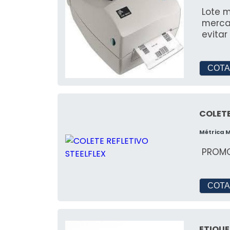
Lote m
merca
evitar
COTA
COLETE
Métrica 
PROMO
COTA
ETIQU