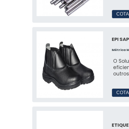
entre 
COTA
EPI S
Métrica 
O Solu
efici
outros
COTA
ETIQUE