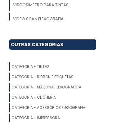
VISCOSIMETRO PARA TINTAS
VIDEO SCAN FLEXOGRAFIA
ENGATE RAPIDO ROSCADO
OUTRAS CATEGORIAS
ENGATE RAPIDO DE AR
EMPRESAS FLEXOGRAFICAS
CATEGORIA - TINTAS
LAMINA DOCTOR BLADE
CATEGORIA - RIBBON E ETIQUETAS
CATEGORIA - MÁQUINA FLEXOGRÁFICA
FABRICANTE DE ENGATE RAPIDO
CATEGORIA - CLICHERIA
ACOPLAMENTO FOLGA ZERO
CATEGORIA - ACESSÓRIOS FLEXOGRAFIA
CARRINHO PORTA CLICHE
CATEGORIA - IMPRESSORA
ENGRENAGENS FLEXOGRAFIA