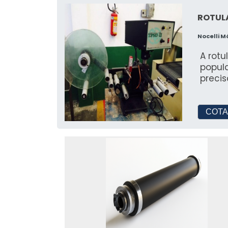
ROTUL
Nocelli 
A rot
popula
precis
COTA