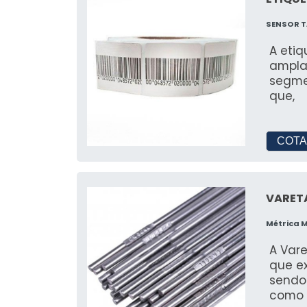
SENSOR 
A eti
ampla
segme
que,
COTA
VARETA
Métrica 
A Vare
que ex
sendo
como c