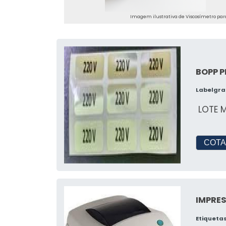
Imagem ilustrativa de Viscosímetro para
BOPP 
Labelgra
LOTE M
COTA
IMPRES
Etiqueta