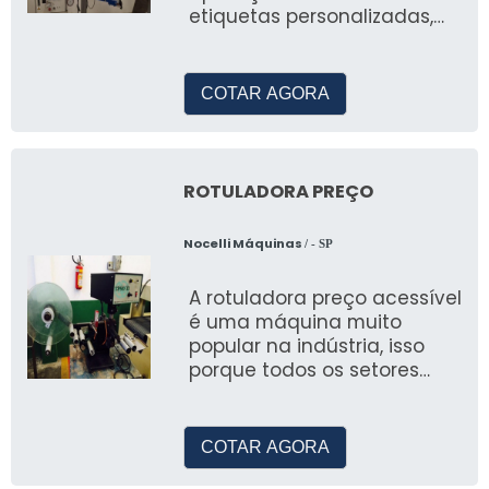
etiquetas personalizadas,
são utilizadas para a emb
COTAR AGORA
ROTULADORA PREÇO
Nocelli Máquinas
/ - SP
A rotuladora preço acessível
é uma máquina muito
popular na indústria, isso
porque todos os setores
precisam aplicar rótulos aos
seus prod
COTAR AGORA