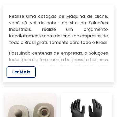
Realize uma cotação de Máquina de clichê,
você só vai descobrir no site do Soluções
Industriais, realize um orçamento
imediatamente com dezenas de empresas de
todo o Brasil gratuitamente para todo o Brasil
Possuindo centenas de empresas, o Soluções
Industriais é a ferramenta business to business
mais completo da área industrial. Para
Ler Mais
realizar um orçamento de Máquina de clichê,
clique em um ou mais dos anuciantes a
seguir: