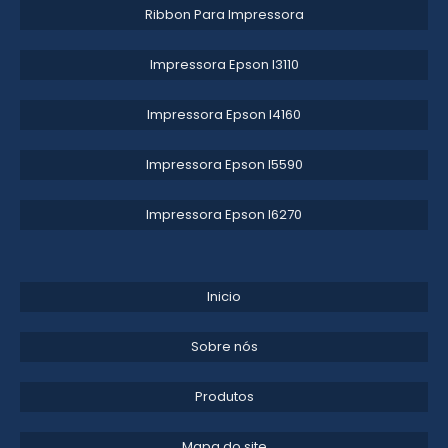
Ribbon Para Impressora
CLICHÊ PARA RELEVO SECO
Impressora Epson l3110​
PORTA CLICHÊ FLEXOGRAFIA
Impressora Epson l4160​
Impressora Epson l5590​
Impressora Epson l6270​
Inicio
Sobre nós
Produtos
Mapa do site