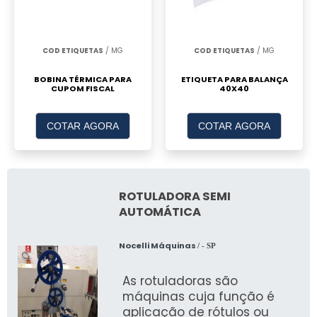
COD ETIQUETAS
/ MG
COD ETIQUETAS
/ MG
BOBINA TÉRMICA PARA
ETIQUETA PARA BALANÇA
CUPOM FISCAL
40X40
COTAR AGORA
COTAR AGORA
ROTULADORA SEMI
AUTOMÁTICA
Nocelli Máquinas
/ - SP
As rotuladoras são
máquinas cuja função é
aplicação de rótulos ou