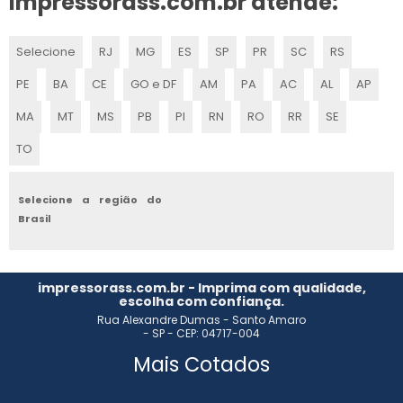
impressorass.com.br atende:
CLICHÊ PARA IMPRESSÃO
Selecione
RJ
MG
ES
SP
PR
SC
RS
CLICHERIA SP
PE
BA
CE
GO e DF
AM
PA
AC
AL
AP
SERVIÇO DE CLICHERIA
MA
MT
MS
PB
PI
RN
RO
RR
SE
CLICHÊ PARA IMPRESSÃO FLEXOGRÁFICA
TO
CLICHERIA EM SÃO PAULO
Selecione a região do
Brasil
CLICHÊ PARA ETIQUETAS
CLICHÊ PARA FLEXOGRAFIA
impressorass.com.br - Imprima com qualidade,
escolha com confiança.
CLICHÊ RELEVO SECO
Rua Alexandre Dumas - Santo Amaro
- SP - CEP: 04717-004
CLICHÊ DE FLEXOGRAFIA ONDE COMPRAR
Mais Cotados
ONDE COMPRAR CLICHÊ DE FLEXOGRAFIA