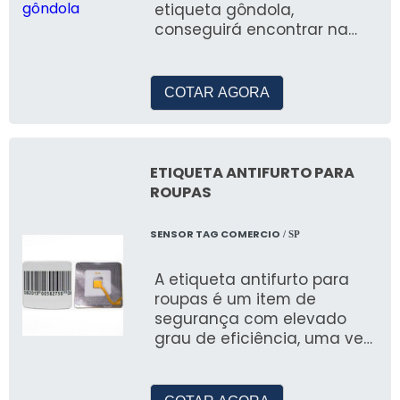
etiqueta gôndola,
conseguirá encontrar na
referência do mercado, Cod
Etiquetas
COTAR AGORA
ETIQUETA ANTIFURTO PARA
ROUPAS
SENSOR TAG COMERCIO
/ SP
A etiqueta antifurto para
roupas é um item de
segurança com elevado
grau de eficiência, uma vez
que inibe a ação do infrator,
pois aciona um alarm