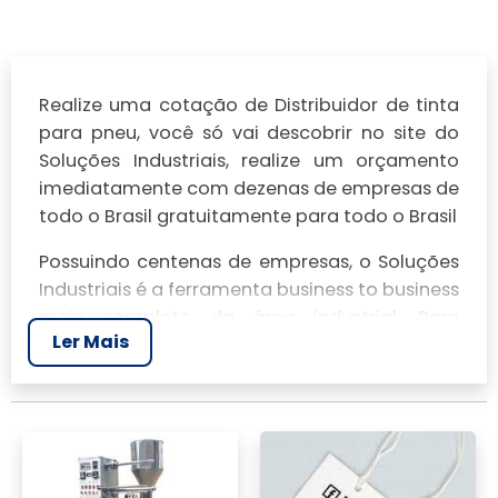
Realize uma cotação de Distribuidor de tinta
para pneu, você só vai descobrir no site do
Soluções Industriais, realize um orçamento
imediatamente com dezenas de empresas de
todo o Brasil gratuitamente para todo o Brasil
Possuindo centenas de empresas, o Soluções
Industriais é a ferramenta business to business
mais completo da área industrial. Para
Ler Mais
realizar um orçamento de Distribuidor de tinta
para pneu, clique em um ou mais dos
anuciantes a seguir: