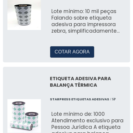
Lote mínimo: 10 mil peças
Falando sobre etiqueta
adesiva para impressora
zebra, simplificadamente
pode-se descrever como
disposta em rolos, fornecida
em uma grande
COTAR AGORA
ETIQUETA ADESIVA PARA
BALANÇA TÉRMICA
STARPRESS ETIQUETAS ADESIVAS
/ SP
Lote mínimo de: 1000
Atendimento exclusivo para
Pessoa Jurídica A etiqueta