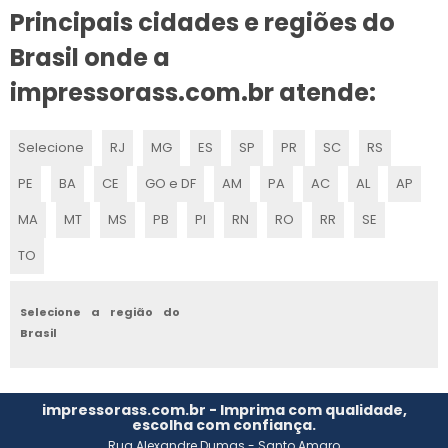
Principais cidades e regiões do
TINTA PARA PINTAR LETRAS PNEU
Brasil onde a
TINTA LISTRAR FIOS E CABOS
impressorass.com.br atende:
PREÇO DE TINTA PARA PNEU EM SP
Selecione
RJ
MG
ES
SP
PR
SC
RS
COMPRAR TINTA PARA PNEU
PE
BA
CE
GO e DF
AM
PA
AC
AL
AP
TINTA PIGMENTADA BRANCA
MA
MT
MS
PB
PI
RN
RO
RR
SE
TINTA VULCANIZADA
TO
PREÇO DE TINTA PARA PNEU
Selecione a região do
Brasil
TINTA PARA REFORMA DE PNEU
COMPRAR CARTUCHO DE TINTA PARA IMPRESSORA
impressorass.com.br - Imprima com qualidade,
escolha com confiança.
TINTA PARA IMPRESSORA INDUSTRIAL
Rua Alexandre Dumas - Santo Amaro