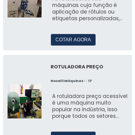
máquinas cuja função é
aplicação de rótulos ou
etiquetas personalizadas,
são utilizadas para a emb
COTAR AGORA
ROTULADORA PREÇO
Nocelli Máquinas
/ - SP
A rotuladora preço acessível
é uma máquina muito
popular na indústria, isso
porque todos os setores
precisam aplicar rótulos aos
seus prod