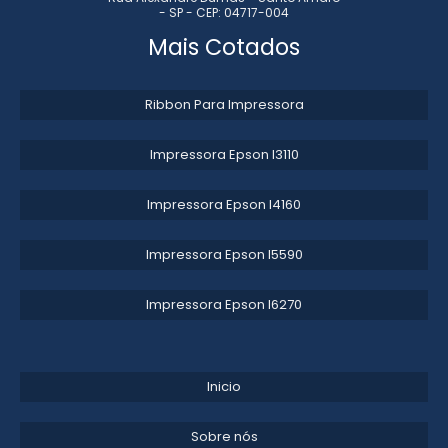
- SP - CEP: 04717-004
TINTA PARA PNEU EM SP
Mais Cotados
TINTA VULCANIZÁVEL
Ribbon Para Impressora
TINTA PARA BANDA DE ROLDAGEM
Impressora Epson l3110​
FORNECEDOR DE TINTA PARA LISTRAR PNEU
TINTA PARA MOLDE DE PNEU
Impressora Epson l4160​
DISTRIBUIDOR DE TINTA PARA PNEU
Impressora Epson l5590​
TINTA PARA FIO E CABOS SILICONE
Impressora Epson l6270​
Inicio
Sobre nós