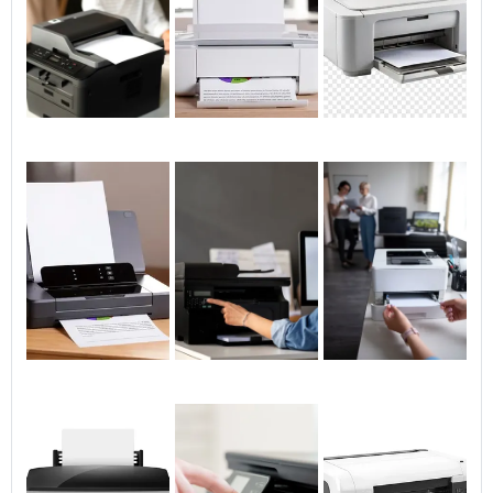
solução sem resultado.
Verificar SSID e senha antes de iniciar
Usar HP Smart para guia passo a passo
Tentar WPS se disponível no roteador
Conectar via USB para instalar drivers
Contactar suporte com código de erro e N/S
Indicador
Detalhe explicado
relevante
Redução na qualidade de
Sinal
impressão e desconexões
Wi‑Fi
frequentes; posicione roteador
fraco
mais perto ou use repetidor.