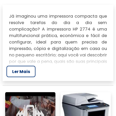
Já imaginou uma impressora compacta que
resolve tarefas do dia a dia sem
complicação? A
impressora HP 2774
é uma
multifuncional prática, econômica e fácil de
configurar, ideal para quem precisa de
impressão, cópia e digitalização em casa ou
no pequeno escritório; aqui você vai descobrir
por que vale a pena, quais são suas principais
vantagens e limitações, como tirar o melhor
Ler Mais
proveito do custo por página, e dicas rápidas
de instalação e manutenção para que ela
funcione de forma confiável desde o primeiro
uso.
VISÃO GERAL DO
PRODUTO: