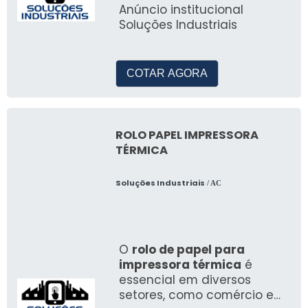
Compatibilidade com
Anúncio institucional
Soluções Industriais
apps de impressão
Conectividade
permite imprimir a
móvel
partir de smartphones
COTAR AGORA
sem instalar drivers
complexos.
Para quem imprime esporadicamente,
ROLO PAPEL IMPRESSORA
TÉRMICA
priorizar modo rascunho e conectar via Wi‑Fi
reduz custos e simplifica o fluxo de trabalho.
Soluções Industriais
/ AC
Produto indicado para usuários que buscam
uma impressora multifuncional compacta,
fácil de instalar e com custo operacional
controlado para demandas modestas.
O
rolo de papel para
impressora térmica
é
ESPECIFICAÇÕES
essencial em diversos
TÉCNICAS: O QUE VOCÊ
setores, como comércio e