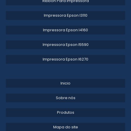
Ribbon Para Impressora
LAMINA RASPADORA DOCTOR BLADE
Impressora Epson l3110​
SISTEMA DOCTOR BLADE
CONE REDUTOR TORNO
Impressora Epson l4160​
VISCOSIMETRO AUTOMATICO
Impressora Epson l5590​
ENGATE RAPIDO PNEUMATICO
Impressora Epson l6270​
FABRICA DE ENGATE RAPIDO
DOCTOR BLADE
Inicio
Sobre nós
Produtos
Mapa do site