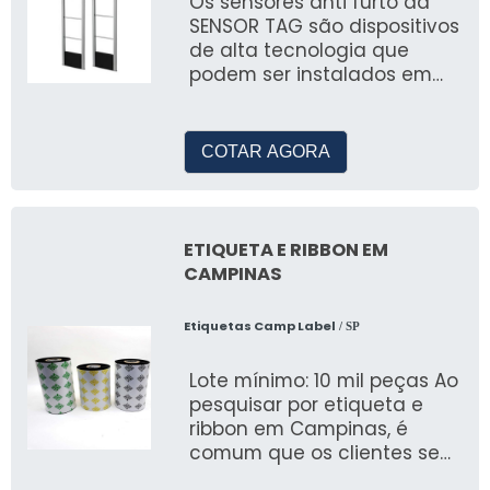
Os sensores anti furto da
SENSOR TAG são dispositivos
de alta tecnologia que
podem ser instalados em
diferentes tipos de produtos,
como roupas, eletrônicos,
cosméticos e acessórios.
COTAR AGORA
Eles funcionam através de
um sistema de detecção
que emite um sinal sonoro
ou luminoso quando um
ETIQUETA E RIBBON EM
item protegido é removido
CAMPINAS
da loja sem autorização.
Etiquetas Camp Label
/ SP
Lote mínimo: 10 mil peças Ao
pesquisar por etiqueta e
ribbon em Campinas, é
comum que os clientes se
deparem com uma ampla