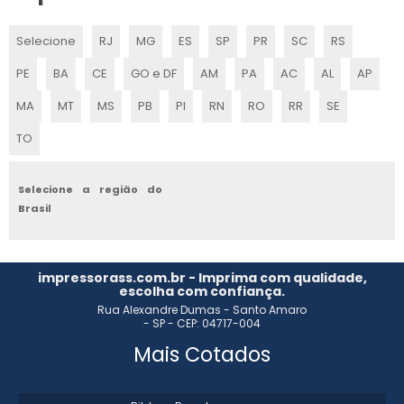
PECAS PARA FLEXOGRAFIA
Selecione
RJ
MG
ES
SP
PR
SC
RS
PECAS PARA IMPRESSORA FLEXOGRAFICA
PE
BA
CE
GO e DF
AM
PA
AC
AL
AP
EMPRESAS FLEXOGRAFICAS
MA
MT
MS
PB
PI
RN
RO
RR
SE
ACESSORIOS PARA FLEXOGRAFIA
TO
ENGRENAGENS FLEXOGRAFIA
Selecione a região do
Brasil
VISCOSIMETRO PARA TINTAS
CONE REDUTOR
impressorass.com.br - Imprima com qualidade,
escolha com confiança.
VEDACOES PARA DOCTOR BLADE
Rua Alexandre Dumas - Santo Amaro
- SP - CEP: 04717-004
VIDEO SCAN PARA FLEXOGRAFIA
Mais Cotados
VIDEO SCAN FLEXOGRAFIA