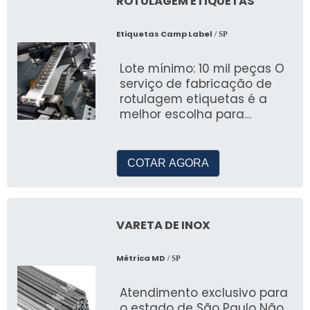
ROTULAGEM ETIQUETAS
Etiquetas Camp Label
/ SP
Lote mínimo: 10 mil peças O
serviço de fabricação de
rotulagem etiquetas é a
melhor escolha para
clientes que procuram
ampliar os neg&oac
COTAR AGORA
VARETA DE INOX
Métrica MD
/ SP
Atendimento exclusivo para
o estado de São Paulo Não