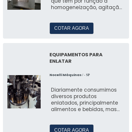
que tem por função a
homogeneização, agitação
ou dissolu&ccedi
COTAR AGORA
EQUIPAMENTOS PARA
ENLATAR
Nocelli Máquinas
/ - SP
Diariamente consumimos
diversos produtos
enlatados, principalmente
alimentos e bebidas, mas
também cosméticos e
químicos
COTAR AGORA