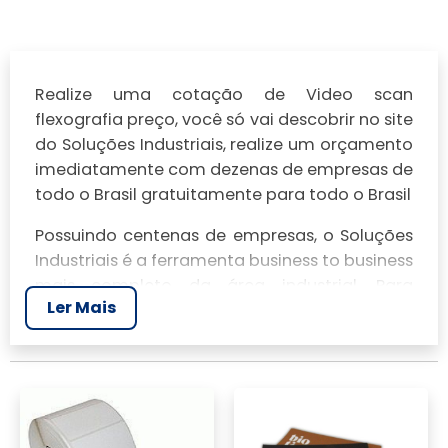
Realize uma cotação de Video scan
flexografia preço, você só vai descobrir no site
do Soluções Industriais, realize um orçamento
imediatamente com dezenas de empresas de
todo o Brasil gratuitamente para todo o Brasil
Possuindo centenas de empresas, o Soluções
Industriais é a ferramenta business to business
mais completo da área industrial. Para
Ler Mais
realizar um orçamento de Video scan
flexografia preço, clique em um ou mais dos
anuciantes a seguir: