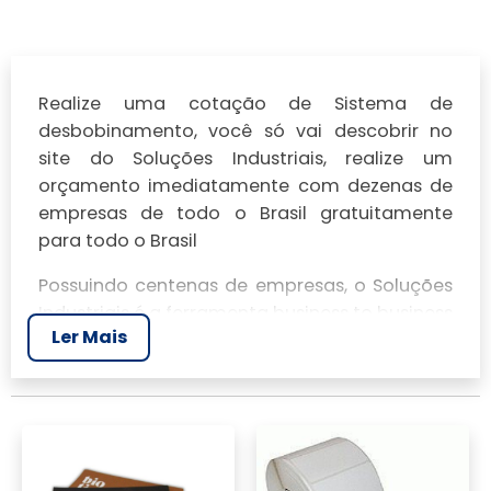
Realize uma cotação de Sistema de
desbobinamento, você só vai descobrir no
site do Soluções Industriais, realize um
orçamento imediatamente com dezenas de
empresas de todo o Brasil gratuitamente
para todo o Brasil
Possuindo centenas de empresas, o Soluções
Industriais é a ferramenta business to business
Ler Mais
mais completo da área industrial. Para
realizar um orçamento de Sistema de
desbobinamento, clique em um ou mais dos
anuciantes a seguir: