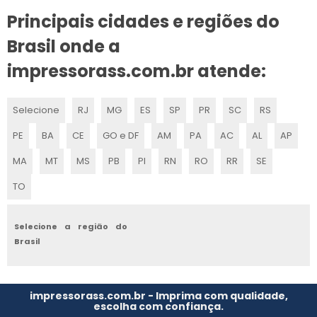
Principais cidades e regiões do
BOMBA DE TINTA
Brasil onde a
CAMARA DOCTOR BLADE
impressorass.com.br atende:
PECAS PARA FLEXOGRAFIA PRECO
Selecione
RJ
MG
ES
SP
PR
SC
RS
CONE REDUTOR TORNO
PE
BA
CE
GO e DF
AM
PA
AC
AL
AP
DOCTOR BLADE FLEXOGRAFIA
MA
MT
MS
PB
PI
RN
RO
RR
SE
ENGATE RAPIDO DE AR
TO
FABRICANTE DE ENGATE RAPIDO PNEUMATICO
Selecione a região do
Brasil
VEDACOES PARA DOCTOR BLADE
VISCOSIMETRO PARA TINTAS
impressorass.com.br - Imprima com qualidade,
escolha com confiança.
VIDEO SCAN PARA FLEXOGRAFIA