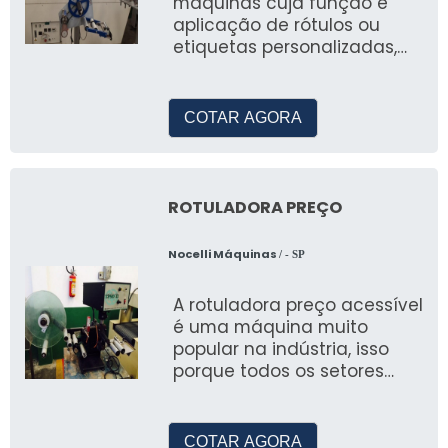
máquinas cuja função é
aplicação de rótulos ou
etiquetas personalizadas,
são utilizadas para a emb
COTAR AGORA
ROTULADORA PREÇO
Nocelli Máquinas
/ - SP
A rotuladora preço acessível
é uma máquina muito
popular na indústria, isso
porque todos os setores
precisam aplicar rótulos aos
seus prod
COTAR AGORA