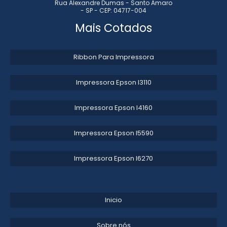
Rua Alexandre Dumas - Santo Amaro
- SP - CEP: 04717-004
ENGRENAGENS FLEXOGRAFIA
Mais Cotados
VIDEO SCAN FLEXOGRAFIA PRECO
Ribbon Para Impressora
ACOPLAMENTO DENTADO
Impressora Epson l3110​
GRAFICAS DE FLEXOGRAFIA EM SP
VEDACOES PARA FLEXOGRAFIA
Impressora Epson l4160​
VIDEO SCAN FLEXOGRAFIA VALOR
Impressora Epson l5590​
BOMBA DE TINTA OFFSET
Impressora Epson l6270​
ACESSORIOS PARA FLEXOGRAFIA
RETIFICA DE TAMBOR CENTRAL
Inicio
Sobre nós