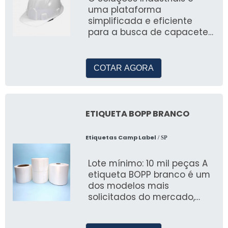
uma plataforma
simplificada e eficiente
para a busca de capacete
epi branco e outros itens do
segmento industrial
COTAR AGORA
ETIQUETA BOPP BRANCO
Etiquetas Camp Label
/ SP
Lote mínimo: 10 mil peças A
etiqueta BOPP branco é um
dos modelos mais
solicitados do mercado,
visto que assegura
resistência às intempéri