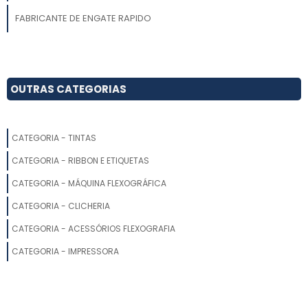
FABRICANTE DE ENGATE RAPIDO
ENGATE RAPIDO PNEUMATICO
LAMINA DOCTOR BLADE
OUTRAS CATEGORIAS
CARRINHO PORTA CLICHE
CATEGORIA - TINTAS
ACESSORIO FLEXOGRAFIA
CATEGORIA - RIBBON E ETIQUETAS
FILTRO DE TINTA
CATEGORIA - MÁQUINA FLEXOGRÁFICA
LAMINA RASPADORA DOCTOR BLADE
CATEGORIA - CLICHERIA
CATEGORIA - ACESSÓRIOS FLEXOGRAFIA
ENGATE RAPIDO ROSCADO
CATEGORIA - IMPRESSORA
EMPRESAS FLEXOGRAFICAS
BOMBAS DE TINTA GRAFICA