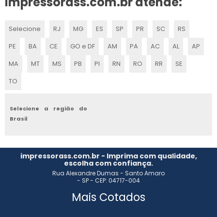
impressorass.com.br atende:
TINTA PAR PNEU EM SP
Selecione
RJ
MG
ES
SP
PR
SC
RS
FORNECEDOR DE TINTA PARA LISTRAR PNEU
PE
BA
CE
GO e DF
AM
PA
AC
AL
AP
TINTA DOD
MA
MT
MS
PB
PI
RN
RO
RR
SE
TINTA PARA PINTAR PNEU
TO
TINTA PARA REFORMA DE PNEU
Selecione a região do
Brasil
TINTA PARA MOLDE DE PNEU
TINTA PARA PINTAR LETRAS PNEU
impressorass.com.br - Imprima com qualidade,
escolha com confiança.
TINTA PARA PNEUS
Rua Alexandre Dumas - Santo Amaro
- SP - CEP: 04717-004
FORNECEDOR DE TINTA PARA PNEU
Mais Cotados
TINTA PARA IMPRESSORA INKJET