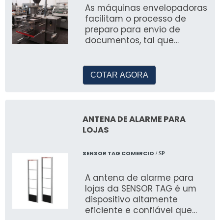
As máquinas envelopadoras
facilitam o processo de
preparo para envio de
documentos, tal que
promove a dobradura, a
colagem e a serrilhagem
lateral, os modelos variam
COTAR AGORA
em capa
ANTENA DE ALARME PARA
LOJAS
SENSOR TAG COMERCIO
/ SP
A antena de alarme para
lojas da SENSOR TAG é um
dispositivo altamente
eficiente e confiável que