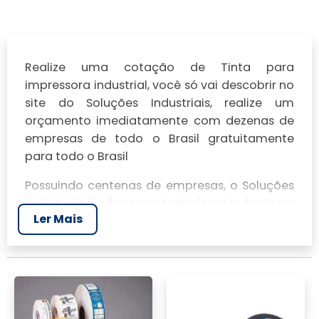
Realize uma cotação de Tinta para
impressora industrial, você só vai descobrir no
site do Soluções Industriais, realize um
orçamento imediatamente com dezenas de
empresas de todo o Brasil gratuitamente
para todo o Brasil
Possuindo centenas de empresas, o Soluções
Industriais é a ferramenta business to business
Ler Mais
mais completo da área industrial. Para
realizar um orçamento de Tinta para
impressora industrial, clique em um ou mais
dos anuciantes a seguir: