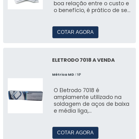
boa relação entre o custo e
o benefício, é prático de ser
utilizado e apresenta
resultados
COTAR AGORA
ELETRODO 7018 A VENDA
Métrica MD
/ SP
O Eletrodo 7018 é
amplamente utilizado na
soldagem de aços de baixa
e média liga,
proporcionando resultados
de alta qualidade e
resistência.
COTAR AGORA