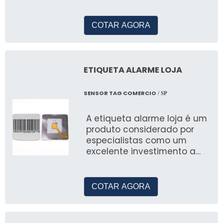
ajuda a prevenir roubos e
proteger o estoque das
lojas. Ela é projetada para
COTAR AGORA
detectar etiquetas de
segurança colocadas nos
produtos e acionar um
alarme sonoro e visual
ETIQUETA ALARME LOJA
sempre que uma etiqueta
não autorizada passa pela
SENSOR TAG COMERCIO
/ SP
antena.
A etiqueta alarme loja é um
produto considerado por
especialistas como um
excelente investimento a
ser realizado, uma vez que é
capaz de proporcionar
vantagens consid
COTAR AGORA