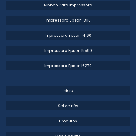
Ribbon Para Impressora
TINTA PARA PNEU EM SP
Impressora Epson l3110​
TINTA PARA BANDA DE ROLDAGEM
DISTRIBUIDOR DE TINTA PARA PNEU EM SP
Impressora Epson l4160​
TINTA PARA IMPRESSORA INDUSTRIAL
Impressora Epson l5590​
TINTA PARA FIO E CABOS SILICONE
Impressora Epson l6270​
Inicio
Sobre nós
Produtos