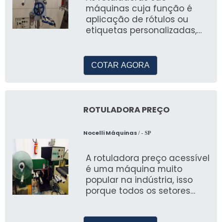
máquinas cuja função é
aplicação de rótulos ou
etiquetas personalizadas,
são utilizadas para a emb
COTAR AGORA
ROTULADORA PREÇO
Nocelli Máquinas
/ - SP
A rotuladora preço acessível
é uma máquina muito
popular na indústria, isso
porque todos os setores
precisam aplicar rótulos aos
seus prod