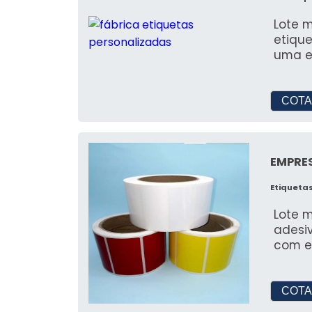
Lote mínimo
etique
uma e
COTA
EMPRE
Etiqueta
Lote m
adesiv
com e
COTA