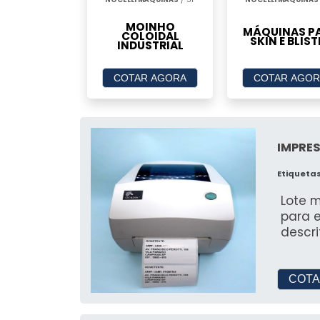
MOINHO
MÁQUINAS P
COLOIDAL
SKIN E BLIST
INDUSTRIAL
COTAR AGORA
COTAR AGOR
IMPRE
Etiqueta
Lote m
para 
descr
COTA