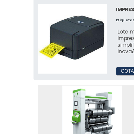
IMPRE
Etiqueta
Lote 
impres
simpl
inova
COTA