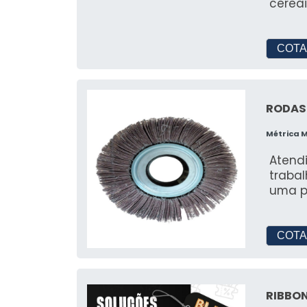
cereai
COTA
RODAS 
Métrica 
Atendi
trabalhamo
uma pl
COTA
RIBBON