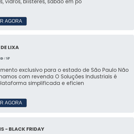
s, vidros, blísteres, sabão em pó
R AGORA
DE LIXA
MD
/ SP
mento exclusivo para o estado de São Paulo Não
s com revenda O Soluções Industriais é
ataforma simplificada e eficien
R AGORA
S - BLACK FRIDAY