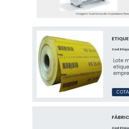
Imagem ilustrativa de Impressora flexo
ETIQU
Cod Etiq
Lote míni
etiqu
empre
COTA
FÁBRI
Cod Etiq