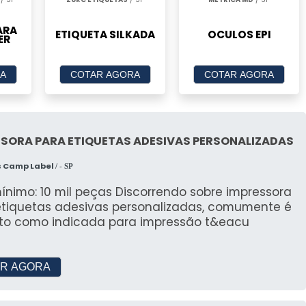
ARA
ETIQUETA SILKADA
OCULOS EPI
ER
A
COTAR AGORA
COTAR AGORA
SSORA PARA ETIQUETAS ADESIVAS PERSONALIZADAS
s Camp Label
/ - SP
ínimo: 10 mil peças Discorrendo sobre impressora
etiquetas adesivas personalizadas, comumente é
ito como indicada para impressão t&eacu
R AGORA