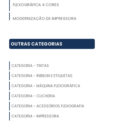
FLEXOGRÁFICA 4 CORES
MODERNIZAÇÃO DE IMPRESSORA
FLEXOGRÁFICA
IMPRESSORA FLEXOGRÁFICA DUAS
OUTRAS CATEGORIAS
CORES
IMPRESSORA FLEXOGRÁFICA PAPELÃO
CATEGORIA - TINTAS
IMPRESSORA FLEXOGRÁFICA 6 CORES
CATEGORIA - RIBBON E ETIQUETAS
MÁQUINAS IMPRESSORAS
CATEGORIA - MÁQUINA FLEXOGRÁFICA
FLEXOGRÁFICAS
CATEGORIA - CLICHERIA
IMPRESSORA FLEXOGRÁFICA PAPELÃO
CATEGORIA - ACESSÓRIOS FLEXOGRAFIA
ONDULADO
CATEGORIA - IMPRESSORA
MÁQUINAS FLEXOGRÁFICAS PARA
GRÁFICA