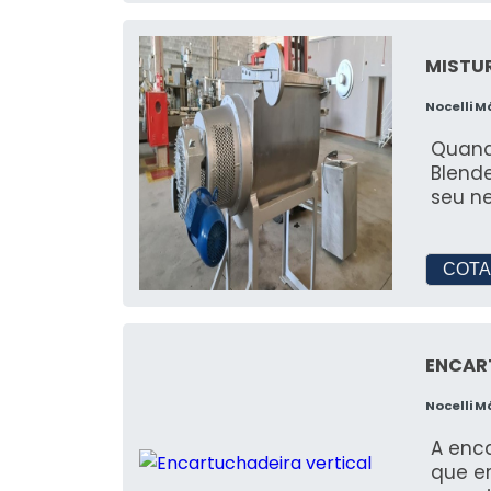
MISTU
Nocelli 
Quand
Blende
seu n
COTA
ENCAR
Nocelli 
A enca
que em