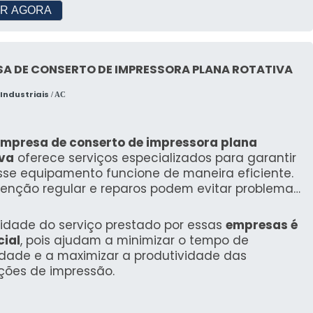
R AGORA
o de tinta, especialmente em modo de espera. Essa
nas contas de energia ao longo do tempo, um fator
SA DE CONSERTO DE IMPRESSORA PLANA ROTATIVA
ras a laser e a jato de tinta deve considerar não
bém as despesas operacionais e o retorno sobre o
Industriais
/ AC
SENCIAIS NA ESCOLHA
empresa de conserto de impressora plana
iva
oferece serviços especializados para garantir
sse equipamento funcione de maneira eficiente.
a a laser, é crucial entender suas necessidades
enção regular e reparos podem evitar problemas
lui decidir se a impressora será utilizada em um
s e prolongar a vida útil da impressora.
is cada situação apresenta demandas diferentes.
lidade do serviço prestado por essas
empresas é
cial
, pois ajudam a minimizar o tempo de
idade e a maximizar a produtividade das
ções de impressão.
sperado. Para uso comercial, busque modelos que
 com um ciclo mensal robusto, que podem imprimir