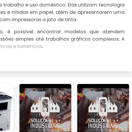
 trabalho e uso doméstico. Elas utilizam tecnologia
ntes e nítidas em papel, além de apresentarem uma
om impressoras a jato de tinta.
, é possível encontrar modelos que atendem
ssões simples até trabalhos gráficos complexos. A
ticas e benefícios.
UTRAS TECNOLOGIAS
pam um lugar de destaque no universo da impressão
idade, qualidade excepcional e custos operacionais
ras tecnologias, como as impressoras a jato de
aspectos, como qualidade de impressão, velocidade,
Laserjet Pro Color M454, oferecem uma resolução