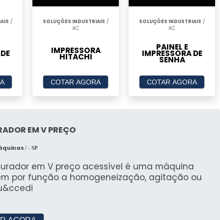
rantes e nítidas. A precisão das cores é um ponto
 sejam fiéis à imagem original. Além disso, elas
AIS
/
SOLUÇÕES INDUSTRIAIS
/
SOLUÇÕES INDUSTRIAIS
/
AC
AC
s de papel, o que aumenta sua versatilidade para
PAINEL E
o importante é a consistência da qualidade de
IMPRESSORA
 DE
IMPRESSORA DE
HITACHI
SENHA
zando variações indesejadas.
A
COTAR AGORA
COTAR AGORA
de de impressão incluem:
RADOR EM V PREÇO
Máquinas
/ - SP
turador em V preço acessível é uma máquina
em por função a homogeneização, agitação ou
lu&ccedi
mpactar significativamente a produtividade em
nda. Impressoras que oferecem impressão frente e