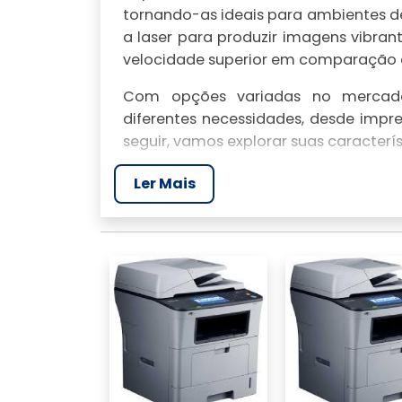
tornando-as ideais para ambientes de
a laser para produzir imagens vibra
velocidade superior em comparação c
Com opções variadas no mercado
diferentes necessidades, desde impre
seguir, vamos explorar suas caracterís
COMPARAÇÃO COM O
Ler Mais
As impressoras coloridas a laser ocu
moderna. Elas oferecem alta produtiv
mais baixos em comparação com out
tinta. Aqui, avaliaremos diferentes 
custo por página e manutenção.
Qualidade de impressão
As impressoras a laser, como a HP 