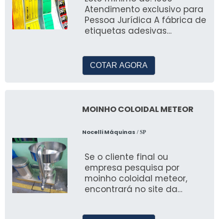
Atendimento exclusivo para
Pessoa Jurídica A fábrica de
etiquetas adesivas
personalizadas costuma se
sair bem por cont
COTAR AGORA
MOINHO COLOIDAL METEOR
Nocelli Máquinas
/ SP
Se o cliente final ou
empresa pesquisa por
moinho coloidal meteor,
encontrará no site da
Nocelli