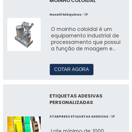
MOINHO COLOIDAL
Nocelli Máquinas
/ SP
O moinho coloidal é um
equipamento industrial de
processamento que possui
a função de moagem e
homogeneização de
elementos, garantem
moagem fina
COTAR AGORA
ETIQUETAS ADESIVAS
PERSONALIZADAS
STARPRESS ETIQUETAS ADESIVAS
/ SP
Lote mínimo de: 1000