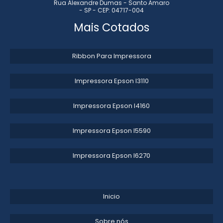
Rua Alexandre Dumas - Santo Amaro
- SP - CEP: 04717-004
IMPRESSORA FLEXOGRÁFICA 2 CORES
Mais Cotados
FABRICANTES DE MÁQUINAS FLEXOGRÁFICAS
Ribbon Para Impressora
MÁQUINA FLEXOGRÁFICA 2 CORES
Impressora Epson l3110​
IMPRESSORA FLEXOGRÁFICA TAMBOR CENTRAL
Impressora Epson l4160​
Impressora Epson l5590​
Impressora Epson l6270​
Inicio
Sobre nós