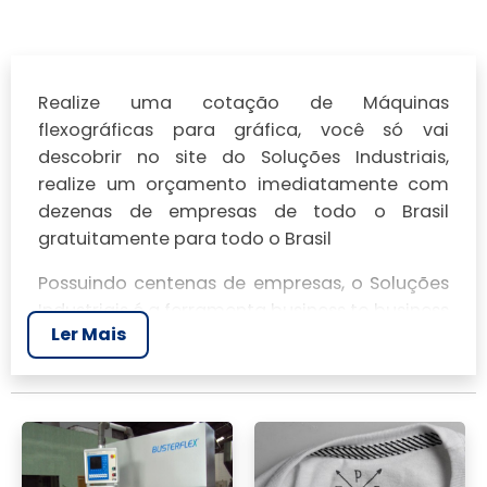
Realize uma cotação de Máquinas
flexográficas para gráfica, você só vai
descobrir no site do Soluções Industriais,
realize um orçamento imediatamente com
dezenas de empresas de todo o Brasil
gratuitamente para todo o Brasil
Possuindo centenas de empresas, o Soluções
Industriais é a ferramenta business to business
Ler Mais
mais completo da área industrial. Para
realizar um orçamento de Máquinas
flexográficas para gráfica, clique em um ou
mais dos anuciantes a seguir: