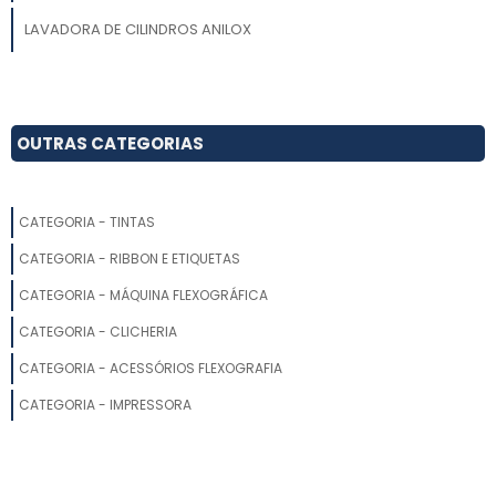
LAVADORA DE CILINDROS ANILOX
EMPRESA DE MÁQUINA FLEXOGRÁFICA
MÁQUINAS PARA FLEXOGRAFIA
OUTRAS CATEGORIAS
IMPRESSORA FLEXOGRÁFICA DUAS CORES
CATEGORIA - TINTAS
IMPRESSORA FLEXOGRÁFICA 6 CORES
CATEGORIA - RIBBON E ETIQUETAS
FLEXOGRAFIA MÁQUINAS
CATEGORIA - MÁQUINA FLEXOGRÁFICA
MÁQUINA FLEXOGRÁFICA
CATEGORIA - CLICHERIA
CATEGORIA - ACESSÓRIOS FLEXOGRAFIA
MÁQUINAS FLEXOGRÁFICAS MODULAR
CATEGORIA - IMPRESSORA
IMPRESSORA FLEXOGRÁFICA
MÁQUINA LAVADORA DE ANILOX