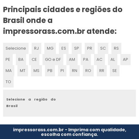
Principais cidades e regiões do
IMPRESSORA FLEXOGRÁFICA 8 CORES
Brasil onde a
IMPRESSORA FLEXOGRÁFICA PAPELÃO ONDULADO
impressorass.com.br atende:
MÁQUINAS DE FLEXOGRAFIA
Selecione
RJ
MG
ES
SP
PR
SC
RS
MÁQUINAS FLEXOGRÁFICAS PARA GRÁFICA
PE
BA
CE
GO e DF
AM
PA
AC
AL
AP
IMPRESSORA FLEXOGRÁFICA VENDA
MA
MT
MS
PB
PI
RN
RO
RR
SE
COMPRAR MÁQUINA FLEXOGRÁFICA
TO
MODERNIZAÇÃO DE IMPRESSORA FLEXOGRÁFICA
Selecione a região do
Brasil
IMPRESSORAS FLEXOGRÁFICAS A VENDA
IMPRESSORA FLEXOGRAFICA ROTATIVA
impressorass.com.br - Imprima com qualidade,
escolha com confiança.
MÁQUINAS IMPRESSORAS FLEXOGRÁFICAS