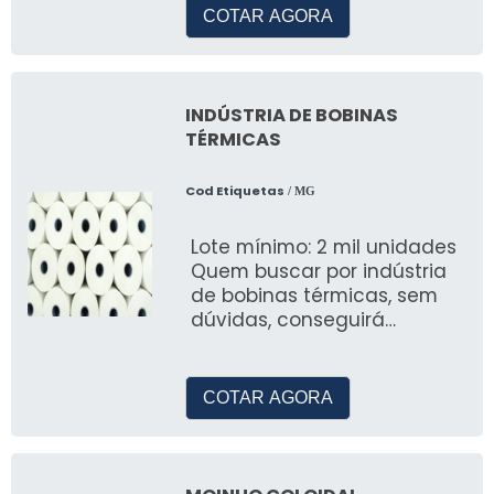
encontrar&
COTAR AGORA
INDÚSTRIA DE BOBINAS
TÉRMICAS
Cod Etiquetas
/ MG
Lote mínimo: 2 mil unidades
Quem buscar por indústria
de bobinas térmicas, sem
dúvidas, conseguirá
encontrar na referência do
merc
COTAR AGORA