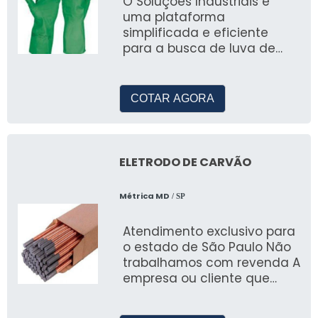
O Soluções Industriais é
uma plataforma
simplificada e eficiente
para a busca de luva de
látex colorida e outros itens
do segmento industrial
COTAR AGORA
ELETRODO DE CARVÃO
Métrica MD
/ SP
Atendimento exclusivo para
o estado de São Paulo Não
trabalhamos com revenda A
empresa ou cliente que
deseja encontrar por
eletrodo de carvão,