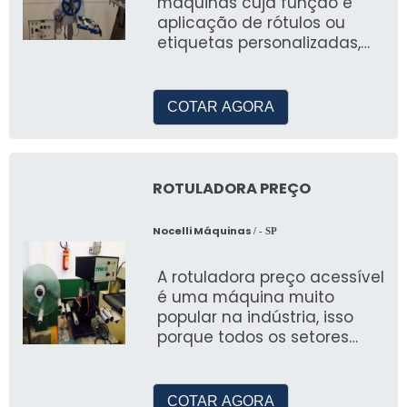
máquinas cuja função é
aplicação de rótulos ou
etiquetas personalizadas,
são utilizadas para a emb
COTAR AGORA
ROTULADORA PREÇO
Nocelli Máquinas
/ - SP
A rotuladora preço acessível
é uma máquina muito
popular na indústria, isso
porque todos os setores
precisam aplicar rótulos aos
seus prod
COTAR AGORA