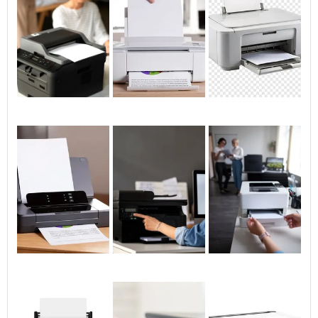
Impressões nítidas e digitalizações funcionais
definem o desempenho da impressora epson
l4150: análise prática de resultados em cores e
preto, velocidade e tecnologias que
impactam copiar, imprimir e digitalizar com
consistência.
Combinação prática entre motor
de tinta e sensores de digitalização
A impressora epson l4150 entrega texto em
preto muito estável graças ao tanque de
tinta EcoTank e cabeça de impressão
MicroPiezo: linhas finas permanecem legíveis
em 600 dpi. Para fotografias e documentos
coloridos, as cores preto e saturadas
apresentam transição suave sem excesso de