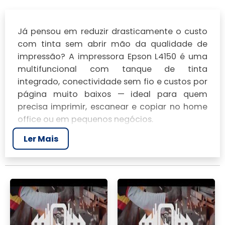
Já pensou em reduzir drasticamente o custo
com tinta sem abrir mão da qualidade de
impressão? A
impressora Epson L4150
é uma
multifuncional com tanque de tinta
integrado, conectividade sem fio e custos por
página muito baixos — ideal para quem
precisa imprimir, escanear e copiar no home
office ou em pequenos negócios.
Ler Mais
Neste texto você vai descobrir por que ela se
destaca em economia e praticidade, quais
são seus pontos fortes e limitações na rotina
diária e como aproveitar melhor recursos
como Wi‑Fi e manutenção para tirar o
máximo proveito do equipamento.