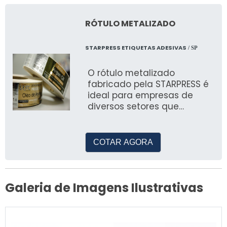
RÓTULO METALIZADO
STARPRESS ETIQUETAS ADESIVAS
/ SP
O rótulo metalizado
fabricado pela STARPRESS é
ideal para empresas de
diversos setores que
buscam soluções eficazes
para a identificação e
promoção de seus produtos.
COTAR AGORA
Com tratamento corona no
substrato e fundo branco
para aderência das cores,
tintas e impressão, esse
Galeria de Imagens Ilustrativas
rótulo oferece qualidade e
durabilidade.