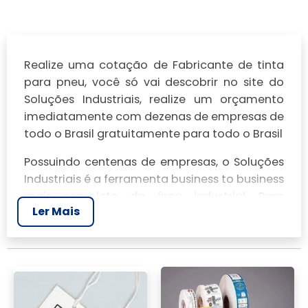
Realize uma cotação de Fabricante de tinta
para pneu, você só vai descobrir no site do
Soluções Industriais, realize um orçamento
imediatamente com dezenas de empresas de
todo o Brasil gratuitamente para todo o Brasil
Possuindo centenas de empresas, o Soluções
Industriais é a ferramenta business to business
mais completo da área industrial. Para
Ler Mais
realizar um orçamento de Fabricante de tinta
para pneu, clique em um ou mais dos
anuciantes a seguir: