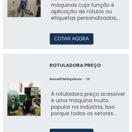
máquinas cuja função é
aplicação de rótulos ou
etiquetas personalizadas,
são utilizadas para a emb
COTAR AGORA
ROTULADORA PREÇO
Nocelli Máquinas
/ - SP
A rotuladora preço acessível
é uma máquina muito
popular na indústria, isso
porque todos os setores
precisam aplicar rótulos aos
seus prod