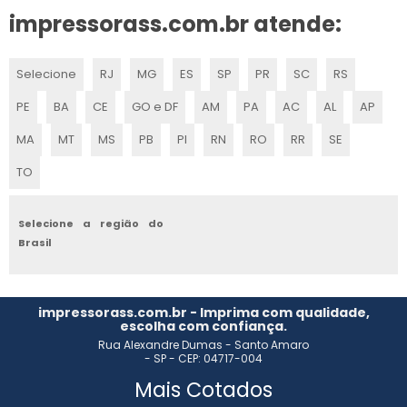
impressorass.com.br atende:
FABRICANTE DE TINTA PARA PNEU
Selecione
RJ
MG
ES
SP
PR
SC
RS
TINTA PARA TINGIR FIOS E CABOS
PE
BA
CE
GO e DF
AM
PA
AC
AL
AP
TINTA PARA PNEU EM SP
MA
MT
MS
PB
PI
RN
RO
RR
SE
TINTA LISTRAR FIOS E CABOS
TO
TINTA PIGMENTADA
Selecione a região do
Brasil
TINTA PAR PNEU EM SP
COMPRAR TINTA PARA PNEU
impressorass.com.br - Imprima com qualidade,
escolha com confiança.
TINTA SUBLIMATICA INKTEC
Rua Alexandre Dumas - Santo Amaro
- SP - CEP: 04717-004
TINTA SOLVENTE PARA IMPRESSORA INDUSTRIAL
Mais Cotados