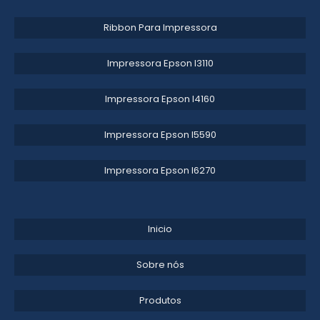
COMPRAR CARTUCHO DE TINTA PARA IMPRESSORA
Ribbon Para Impressora
FORNECEDOR DE TINTA PARA PNEU
Impressora Epson l3110​
TINTA PARA IMPRESSORA INKJET
TINTA INKJET EPSON
Impressora Epson l4160​
TINTA PARA PINTAR PNEU
Impressora Epson l5590​
TINTA PARA LISTRAR PNEUS
Impressora Epson l6270​
Inicio
Sobre nós
Produtos