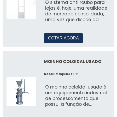
O sistema anti roubo para
lojas é, hoje, uma realidade
de mercado consolidada,
uma vez que dispõe da
capacidade de promover
vários benefícios a quem
faz
COTAR AGORA
MOINHO COLOIDAL USADO
Nocelli Máquinas
/ SP
O moinho coloidal usado é
um equipamento industrial
de processamento que
possui a função de
moagem e
homogeneização de