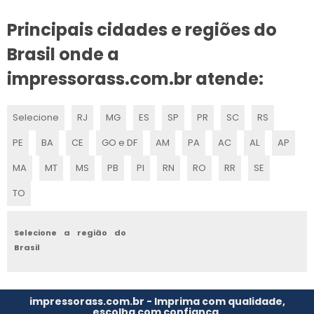
Principais cidades e regiões do
CLICHERIA COMPLETA
Brasil onde a
EMPRESA DE CLICHERIA
impressorass.com.br atende:
CLICHÊ PARA IMPRESSÃO COMPRAR
Selecione
RJ
MG
ES
SP
PR
SC
RS
ONDE COMPRAR CLICHÊ PARA IMPRESSÃO
PE
BA
CE
GO e DF
AM
PA
AC
AL
AP
CLICHÊ PRODUÇÃO GRÁFICA
MA
MT
MS
PB
PI
RN
RO
RR
SE
ONDE COMPRAR CLICHÊ DE FLEXOGRAFIA
TO
CLICHÊ PARA GRÁFICA
Selecione a região do
Brasil
CLICHÊ DE FLEXOGRAFIA
SERVIÇO DE CLICHERIA
impressorass.com.br - Imprima com qualidade,
escolha com confiança.
CLICHERIA EM SÃO PAULO