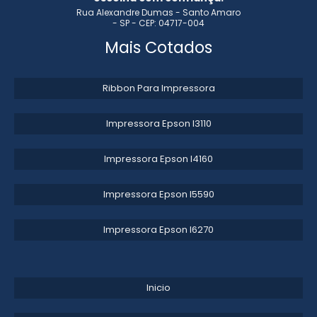
Rua Alexandre Dumas - Santo Amaro
- SP - CEP: 04717-004
CLICHÊ PARA IMPRESSÃO FLEXOGRÁFICA
Mais Cotados
CLICHÊ FLEXOGRAFIA VALOR
Ribbon Para Impressora
CLICHÊ PARA RELEVO SECO
Impressora Epson l3110​
SOLUÇÕES EM CLICHERIA
Impressora Epson l4160​
Impressora Epson l5590​
Impressora Epson l6270​
Inicio