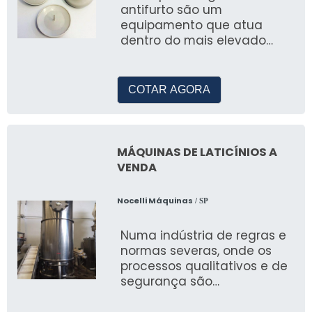
antifurto são um
equipamento que atua
dentro do mais elevado
padrão de qualidade,
proporcionando a
segurança necessária para
COTAR AGORA
MÁQUINAS DE LATICÍNIOS A
VENDA
Nocelli Máquinas
/ SP
Numa indústria de regras e
normas severas, onde os
processos qualitativos e de
segurança são
constantemente testados, a