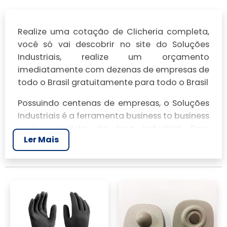
Realize uma cotação de Clicheria completa,
você só vai descobrir no site do Soluções
Industriais, realize um orçamento
imediatamente com dezenas de empresas de
todo o Brasil gratuitamente para todo o Brasil
Possuindo centenas de empresas, o Soluções
Industriais é a ferramenta business to business
mais completo da área industrial. Para
Ler Mais
realizar um orçamento de Clicheria completa,
clique em um ou mais dos anuciantes a
seguir: