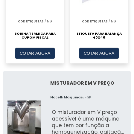
COD ETIQUETAS
/ MG
COD ETIQUETAS
/ MG
BOBINA TÉRMICA PARA
ETIQUETA PARA BALANÇA
CUPOM FISCAL
40X40
COTAR AGORA
COTAR AGORA
MISTURADOR EM V PREÇO
Nocelli Máquinas
/ - SP
O misturador em V preço
acessível é uma máquina
que tem por função a
homogeneização, agitação