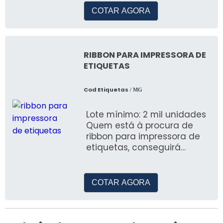
elementos, garantem
COTAR AGORA
moagem
RIBBON PARA IMPRESSORA DE
ETIQUETAS
Cod Etiquetas
/ MG
Lote mínimo: 2 mil unidades
Quem está à procura de
ribbon para impressora de
etiquetas, conseguirá
encontrar na referência do
mercado, Co
COTAR AGORA