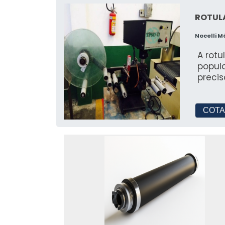
ROTUL
Nocelli 
A rot
popula
precis
COTA