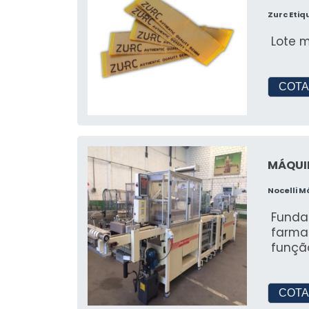
Zurc Eti
Lote m
COTA
MÁQUI
Nocelli 
Funda
farma
funçã
COTA