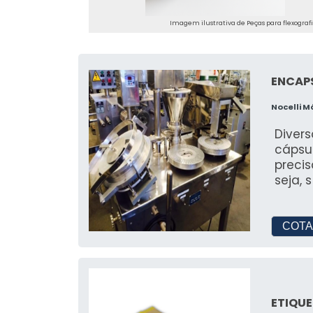
Imagem ilustrativa de Peças para flexograf
ENCAP
Nocelli 
Diver
cápsu
preci
seja, s
COTA
ETIQU