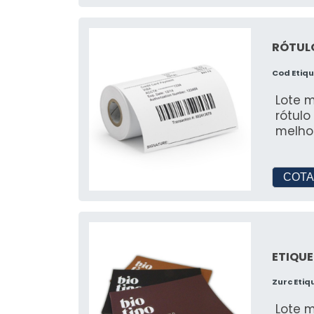
RÓTUL
Cod Etiq
Lote mínim
rótulo
melho
COTA
ETIQUE
Zurc Eti
Lote m