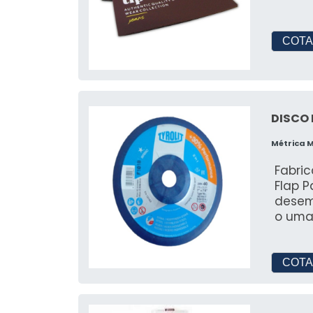
COTA
DISCO 
Métrica 
Fabric
Flap 
desem
o uma 
e mar
COTA