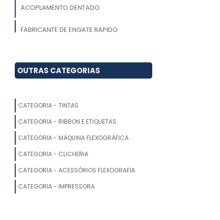
ACOPLAMENTO DENTADO
FABRICANTE DE ENGATE RAPIDO
PNEUMATICO
ACOPLAMENTO FOLGA ZERO
OUTRAS CATEGORIAS
VEDACOES PARA DOCTOR BLADE
CATEGORIA - TINTAS
PECAS PARA FLEXOGRAFIA
CATEGORIA - RIBBON E ETIQUETAS
ACESSORIO FLEXOGRAFIA
CATEGORIA - MÁQUINA FLEXOGRÁFICA
SISTEMA DE DESBOBINAMENTO
CATEGORIA - CLICHERIA
CATEGORIA - ACESSÓRIOS FLEXOGRAFIA
DOCTOR BLADE
CATEGORIA - IMPRESSORA
EMPRESAS FLEXOGRAFICAS
VISCOSIMETRO PARA TINTAS