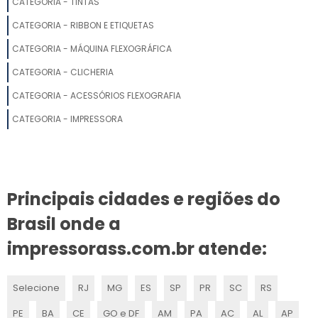
CATEGORIA - TINTAS
FÁBRICA DE CLICHÊ PARA GRÁFICA
CATEGORIA - RIBBON E ETIQUETAS
CLICHÊ PARA HOT STAMPING
CATEGORIA - MÁQUINA FLEXOGRÁFICA
CLICHÊ PARA IMPRESSÃO GRÁFICA
CATEGORIA - CLICHERIA
CATEGORIA - ACESSÓRIOS FLEXOGRAFIA
CLICHÊ PARA RELEVO SECO
CATEGORIA - IMPRESSORA
EMPRESA DE CLICHERIA
CLICHÊ PARA FLEXOGRAFIA
Principais cidades e regiões do
PORTA CLICHÊ FLEXOGRAFIA
Brasil onde a
CLICHÊ PARA ETIQUETAS
impressorass.com.br atende:
CLICHÊ DE IMPRESSÃO
Selecione
RJ
MG
ES
SP
PR
SC
RS
CLICHÊ PARA GRÁFICA
PE
BA
CE
GO e DF
AM
PA
AC
AL
AP