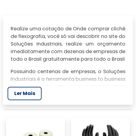
Realize uma cotação de Onde comprar clichê
de flexografia, você só vai descobrir no site do
Soluções Industriais, realize um orçamento
imediatamente com dezenas de empresas de
todo o Brasil gratuitamente para todo o Brasil
Possuindo centenas de empresas, o Soluções
Industriais é a ferramenta business to business
mais completo da área industrial. Para
Ler Mais
realizar um orçamento de Onde comprar
clichê de flexografia, clique em um ou mais
dos anuciantes a seguir: