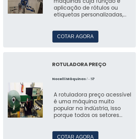
máquinas cuja função é
aplicação de rótulos ou
etiquetas personalizadas,
são utilizadas para a emb
COTAR AGORA
ROTULADORA PREÇO
Nocelli Máquinas
/ - SP
A rotuladora preço acessível
é uma máquina muito
popular na indústria, isso
porque todos os setores
precisam aplicar rótulos aos
seus prod
COTAR AGORA