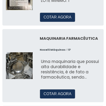
LOTE MÍNIMO: 1
COTAR AGORA
MAQUINARIA FARMACÊUTICA
Nocelli Máquinas
/ SP
Uma maquinaria que possui
alta durabilidade e
resistência, é de fato a
farmacêutica, sendo
encontrada em perfeito
estado para uso e venda,
trazendo grandes benef
COTAR AGORA