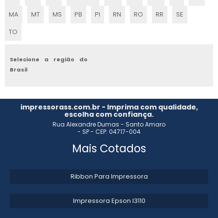
CLICHERIA EM SÃO PAULO
MA
MT
MS
PB
PI
RN
RO
RR
SE
CLICHERIA COMPLETA
TO
CLICHÊ DE FLEXOGRAFIA ONDE COMPRAR
Selecione a região do
Brasil
CLICHERIA SERVIÇO GRÁFICO
CLICHERIA SP
impressorass.com.br - Imprima com qualidade,
escolha com confiança.
CLICHERIA SÃO PAULO
Rua Alexandre Dumas - Santo Amaro
- SP - CEP: 04717-004
CLICHÊ FLEXOGRAFIA VALOR
Mais Cotados
CLICHERIA FLEXOGRAFIA
Ribbon Para Impressora
CLICHÊ PARA IMPRESSÃO FLEXOGRÁFICA
Impressora Epson l3110​
SERVIÇO DE CLICHERIA