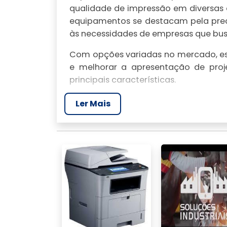
qualidade de impressão em diversas a
equipamentos se destacam pela prec
às necessidades de empresas que busc
Com opções variadas no mercado, esc
e melhorar a apresentação de proj
principais características.
CARACTERÍSTICAS D
Ler Mais
PROFISSIONAIS
As impressoras coloridas profiss
desempenho em ambientes empresaria
as diferenciam de modelos de consu
Diferenças em relação a mo
Maior volume de impressão: Impre
volume alto de impressão, ideal par