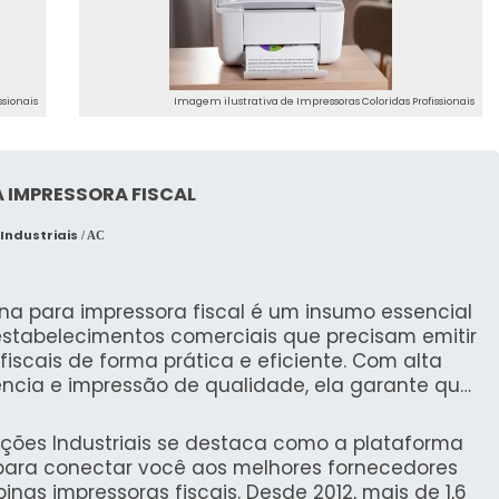
 e sustentabilidade são três áreas em que essas
se uma escolha ideal para ambientes de trabalho
ssionais
Imagem ilustrativa de Impressoras Coloridas Profissionais
erior
das principais vantagens ao usar impressoras
 IMPRESSORA FISCAL
essões em cores nítidas e precisas, atendendo a
Industriais
documentos importantes e materiais de marketing.
/ AC
 exemplo, são capazes de produzir resultados
umes de impressão. Isso é crucial ao reproduzir
na para impressora fiscal é um insumo essencial
lta fidelidade, impactando diretamente a imagem
estabelecimentos comerciais que precisam emitir
ais.
fiscais de forma prática e eficiente. Com alta
ência e impressão de qualidade, ela garante que
trabalho
formações estejam sempre legíveis, otimizando o
sso de vendas e melhorando a experiência do
uções Industriais se destaca como a plataforma
amental. Impressoras profissionais aumentam a
.
 para conectar você aos melhores fornecedores
ão rápida e confiável. Recursos como impressão
inas impressoras fiscais. Desde 2012, mais de 1,6