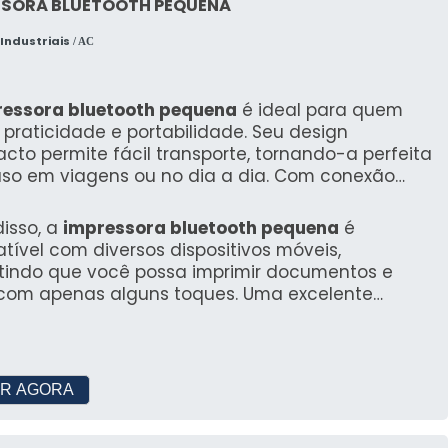
SSORA BLUETOOTH PEQUENA
mpressora com alta capacidade de papel e toner é
ipo de documentos que serão impressos. Relatórios
Industriais
/ AC
ais gráficos exigem alta resolução.
idade de recursos adicionais, como impressão em
ressora bluetooth pequena
é ideal para quem
r. Impressoras multifuncionais podem ser uma boa
praticidade e portabilidade. Seu design
to permite fácil transporte, tornando-a perfeita
nalidades em um único equipamento. Por fim, avalie
uso em viagens ou no dia a dia. Com conexão
mo impressão via dispositivos móveis, para maior
o, a impressão se torna rápida e eficiente, sem
 atrapalhando.
isso, a
impressora bluetooth pequena
é
impressão
ível com diversos dispositivos móveis,
tindo que você possa imprimir documentos e
 com apenas alguns toques. Uma excelente
ágina entre diferentes modelos. Aqui estão alguns
ão para印ó usuários que precisam de mobilidade
iência.
omo HP LaserJet Pro.
R AGORA
variar significativamente entre modelos.
os ao longo do tempo, que impactam no custo total.