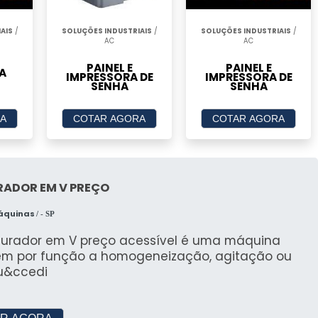
AIS
/
SOLUÇÕES INDUSTRIAIS
/
SOLUÇÕES INDUSTRIAIS
/
 toners em impressoras laser coloridas têm maior
AC
AC
cas e maior eficiência.
PAINEL E
PAINEL E
A
IMPRESSORA DE
IMPRESSORA DE
ressoras profissionais vêm com funcionalidades como
SENHA
SENHA
 não estão presentes em modelos de consumo.
A
COTAR AGORA
COTAR AGORA
sas impressoras atendem demandas específicas de
adas para o ambiente corporativo.
enciais
RADOR EM V PREÇO
idade pode variar, com algumas impressoras
Máquinas
/ - SP
o, aumentando a produtividade.
turador em V preço acessível é uma máquina
ão é medida em DPI, variando de 600 dpi a 2.400 x 1.200
em por função a homogeneização, agitação ou
s imagens.
lu&ccedi
 Impressoras profissionais geralmente possuem
ero de folhas, permitindo menos recargas.