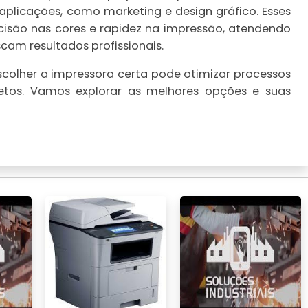
plicações, como marketing e design gráfico. Esses
isão nas cores e rapidez na impressão, atendendo
am resultados profissionais.
olher a impressora certa pode otimizar processos
etos. Vamos explorar as melhores opções e suas
AS IMPRESSORAS COLORIDAS
ionais se destacam por suas funcionalidades e
is, oferecendo uma série de características que
mo.
delos de consumo
ssoras profissionais são projetadas para suportar um
a escritórios que precisam de grandes quantidades de