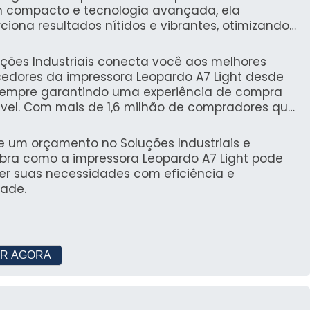
n compacto e tecnologia avançada, ela
ciona resultados nítidos e vibrantes, otimizando
 de espera e aumento da produtividade.
o de trabalho em ambientes industriais e
iais.
uções Industriais conecta você aos melhores
io de papel e energia, promovendo práticas
cedores da impressora Leopardo A7 Light desde
 sempre garantindo uma experiência de compra
ável. Com mais de 1,6 milhão de compradores que
am na nossa plataforma, você poderá encontrar
MPRESSORA CERTA
lhores opções do mercado com segurança.
te um orçamento no Soluções Industriais e
bra como a impressora Leopardo A7 Light pode
da profissional envolve uma análise cuidadosa de
er suas necessidades com eficiência e
iretamente na eficiência e na economia do seu
dade.
specíficas, comparar custos e verificar a integração
os fundamentais para garantir um investimento
R AGORA
specíficas
r o volume de impressão mensal. Se você precisa