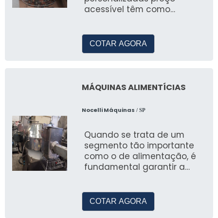
acessível têm como
finalidade informar o cliente
sobre as característ
COTAR AGORA
MÁQUINAS ALIMENTÍCIAS
Nocelli Máquinas
/ SP
Quando se trata de um
segmento tão importante
como o de alimentação, é
fundamental garantir a
qualidade e o desempenho
exato das máquinas
aliment
COTAR AGORA