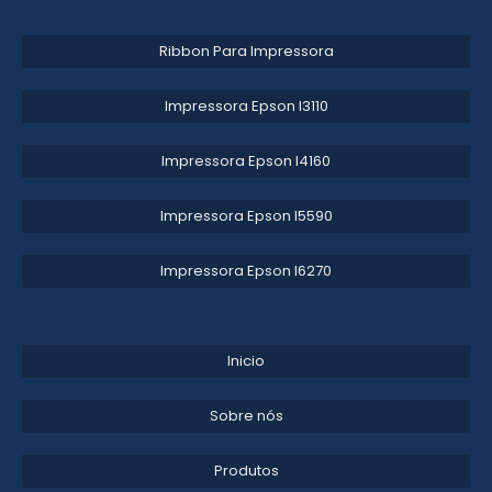
ETIQUETAGEM PARA TALÃO
Ribbon Para Impressora
RIBBON ONDE COMPRAR
Impressora Epson l3110​
DISTRIBUIDOR DE ETIQUETA PARA VULCANIZAÇÃO
ETIQUETAS VULCANIZÁVEIS PARA PNEUS
Impressora Epson l4160​
ETIQUETAS RIBBON
Impressora Epson l5590​
FÁBRICA DE RIBBONS
Impressora Epson l6270​
DISTRIBUIDOR DE ADESIVO VULCANIZÁVEL
ETIQUETAS ADESIVAS RIBBON EM SP
Inicio
ETIQUETAS PARA TALÃO COM CÓDIGO DE BARRAS
Sobre nós
RIBBON ETIQUETA ZEBRA
Produtos