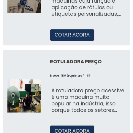
máquinas cuja função é
aplicação de rótulos ou
etiquetas personalizadas,
são utilizadas para a emb
COTAR AGORA
ROTULADORA PREÇO
Nocelli Máquinas
/ - SP
A rotuladora preço acessível
é uma máquina muito
popular na indústria, isso
porque todos os setores
precisam aplicar rótulos aos
seus prod
COTAR AGORA