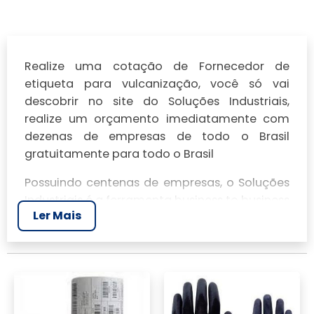
Realize uma cotação de Fornecedor de
etiqueta para vulcanização, você só vai
descobrir no site do Soluções Industriais,
realize um orçamento imediatamente com
dezenas de empresas de todo o Brasil
gratuitamente para todo o Brasil
Possuindo centenas de empresas, o Soluções
Industriais é a ferramenta business to business
Ler Mais
mais completo da área industrial. Para
realizar um orçamento de Fornecedor de
etiqueta para vulcanização, clique em um ou
mais dos anuciantes a seguir: