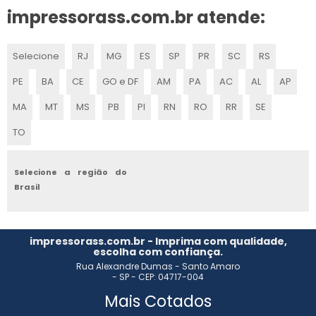
impressorass.com.br atende:
VEDACOES PARA DOCTOR BLADE
Selecione
RJ
MG
ES
SP
PR
SC
RS
VIDEO SCAN FLEXOGRAFIA VALOR
PE
BA
CE
GO e DF
AM
PA
AC
AL
AP
ENGATE RAPIDO ROSCADO
MA
MT
MS
PB
PI
RN
RO
RR
SE
VISCOSIMETRO PARA TINTAS
TO
SISTEMA DE DESBOBINAMENTO
Selecione a região do
Brasil
VIDEO SCAN FLEXOGRAFIA
ACESSORIO FLEXOGRAFIA
impressorass.com.br - Imprima com qualidade,
escolha com confiança.
PECAS PARA IMPRESSORA FLEXOGRAFICA
Rua Alexandre Dumas - Santo Amaro
- SP - CEP: 04717-004
BOMBAS DE TINTA GRAFICA
Mais Cotados
CARRINHO PORTA CLICHE