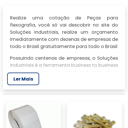
Realize uma cotação de Peças para
flexografia, você só vai descobrir no site do
Soluções Industriais, realize um orçamento
imediatamente com dezenas de empresas de
todo o Brasil gratuitamente para todo o Brasil
Possuindo centenas de empresas, o Soluções
Industriais é a ferramenta business to business
mais completo da área industrial. Para
Ler Mais
realizar um orçamento de Peças para
flexografia, clique em um ou mais dos
anuciantes a seguir: