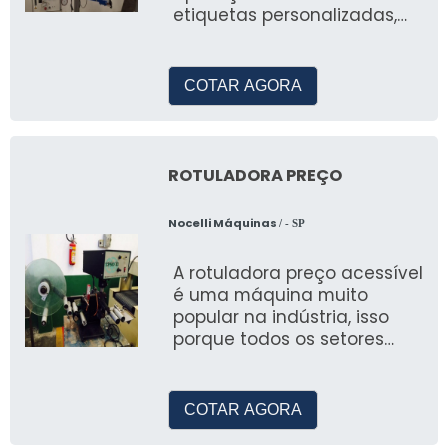
etiquetas personalizadas,
são utilizadas para a emb
COTAR AGORA
ROTULADORA PREÇO
Nocelli Máquinas
/ - SP
A rotuladora preço acessível
é uma máquina muito
popular na indústria, isso
porque todos os setores
precisam aplicar rótulos aos
seus prod
COTAR AGORA