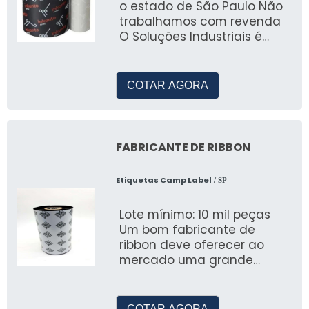
o estado de São Paulo Não
trabalhamos com revenda
O Soluções Industriais é
uma plataforma
simplificada e eficien
COTAR AGORA
FABRICANTE DE RIBBON
Etiquetas Camp Label
/ SP
Lote mínimo: 10 mil peças
Um bom fabricante de
ribbon deve oferecer ao
mercado uma grande
variedade do produto, como
as fitas à base de cera
COTAR AGORA