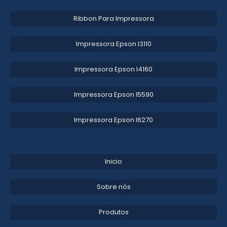
Ribbon Para Impressora
PECAS PARA FLEXOGRAFIA
Impressora Epson l3110​
ENGATE RAPIDO DE AR
EMPRESAS FLEXOGRAFICAS
Impressora Epson l4160​
ACESSORIOS PARA FLEXOGRAFIA
Impressora Epson l5590​
ENGATE RAPIDO PNEUMATICO
Impressora Epson l6270​
BOMBA DE TINTA
CONE REDUTOR TORNO
Inicio
Sobre nós
Produtos