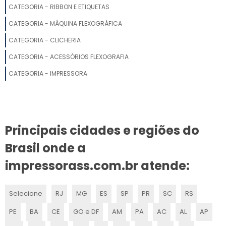
CATEGORIA - RIBBON E ETIQUETAS
CLICHERIA FLEXOGRAFIA
CATEGORIA - MÁQUINA FLEXOGRÁFICA
CLICHERIA COMPLETA
CATEGORIA - CLICHERIA
CATEGORIA - ACESSÓRIOS FLEXOGRAFIA
CLICHÊ PRODUÇÃO GRÁFICA
CATEGORIA - IMPRESSORA
CLICHÊ PARA FLEXOGRAFIA
CLICHERIA SÃO PAULO
Principais cidades e regiões do
CLICHÊ PARA GRÁFICA
Brasil onde a
CLICHÊ PARA IMPRESSÃO FLEXOGRÁFICA
impressorass.com.br atende:
CLICHÊ PARA IMPRESSÃO GRÁFICA
Selecione
RJ
MG
ES
SP
PR
SC
RS
CLICHÊ RELEVO SECO
PE
BA
CE
GO e DF
AM
PA
AC
AL
AP
CLICHÊ FLEXOGRAFIA VALOR