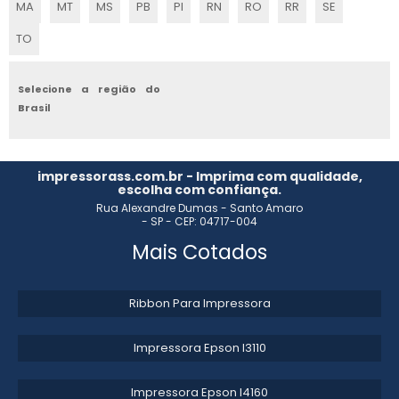
MA
MT
MS
PB
PI
RN
RO
RR
SE
CLICHÊ GRÁFICA
TO
CLICHÊ DE IMPRESSÃO
Selecione a região do
Brasil
CLICHÊ FLEXOGRAFIA
CLICHÊ PARA RELEVO SECO
impressorass.com.br - Imprima com qualidade,
escolha com confiança.
CLICHERIA FLEXOGRÁFICA
Rua Alexandre Dumas - Santo Amaro
- SP - CEP: 04717-004
FÁBRICA DE CLICHÊ PARA GRÁFICA
Mais Cotados
CLICHERIA EM SÃO PAULO
Ribbon Para Impressora
CLICHERIA SP
Impressora Epson l3110​
CONFECÇÃO CLICHÊ IMPRESSÃO GRÁFICA
Impressora Epson l4160​