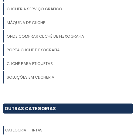
CLICHERIA SERVIÇO GRÁFICO
MÁQUINA DE CLICHÊ
ONDE COMPRAR CLICHÊ DE FLEXOGRAFIA
PORTA CLICHÊ FLEXOGRAFIA
CLICHÊ PARA ETIQUETAS
SOLUÇÕES EM CLICHERIA
CLICHERIA PARA FLEXOGRAFIA
CLICHÊ PARA IMPRESSÃO COMPRAR
OUTRAS CATEGORIAS
EMPRESA DE CLICHERIA
CATEGORIA - TINTAS
CLICHÊ DE FLEXOGRAFIA ONDE COMPRAR