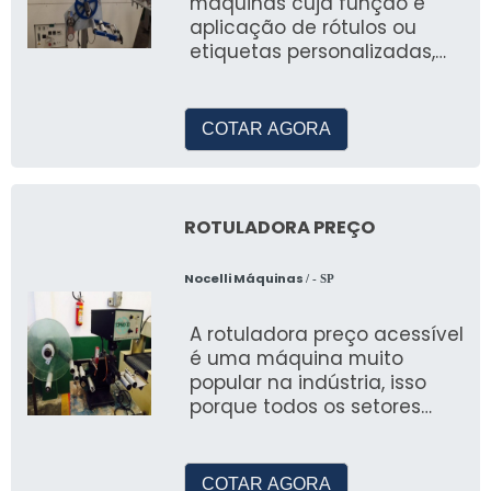
máquinas cuja função é
aplicação de rótulos ou
etiquetas personalizadas,
são utilizadas para a emb
COTAR AGORA
ROTULADORA PREÇO
Nocelli Máquinas
/ - SP
A rotuladora preço acessível
é uma máquina muito
popular na indústria, isso
porque todos os setores
precisam aplicar rótulos aos
seus prod
COTAR AGORA