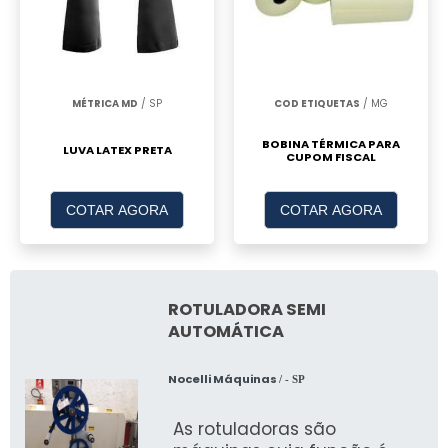
MÉTRICA MD
/ SP
COD ETIQUETAS
/ MG
BOBINA TÉRMICA PARA
LUVA LATEX PRETA
CUPOM FISCAL
COTAR AGORA
COTAR AGORA
ROTULADORA SEMI
AUTOMÁTICA
Nocelli Máquinas
/ - SP
As rotuladoras são