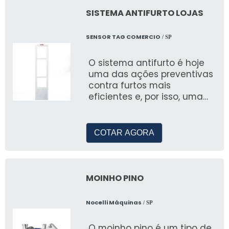
SISTEMA ANTIFURTO LOJAS
SENSOR TAG COMERCIO
/ SP
O sistema antifurto é hoje
uma das ações preventivas
contra furtos mais
eficientes e, por isso, uma
das mais utilizadas, tendo
em vista por meio dela
consegue-
COTAR AGORA
MOINHO PINO
Nocelli Máquinas
/ SP
O moinho pino é um tipo de