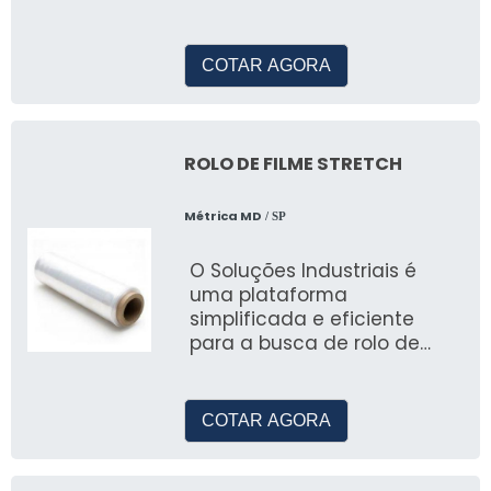
etiquetas de segurança em
produtos. Assim que uma
etiqueta é detectada fora
COTAR AGORA
da área permitida, um
alarme é acionado
imediatamente, alertando
os funcionários e inibindo
ROLO DE FILME STRETCH
possíveis furtos.
Métrica MD
/ SP
O Soluções Industriais é
uma plataforma
simplificada e eficiente
para a busca de rolo de
filme stretch e outros itens
do segmento industrial
COTAR AGORA