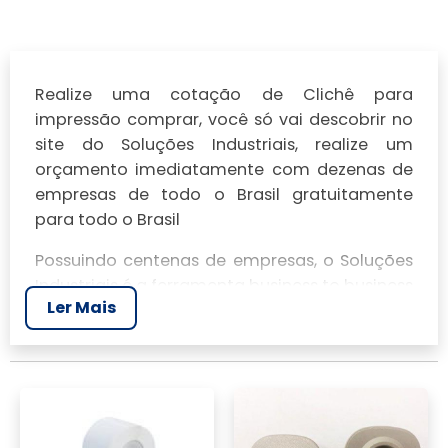
Realize uma cotação de Clichê para
impressão comprar, você só vai descobrir no
site do Soluções Industriais, realize um
orçamento imediatamente com dezenas de
empresas de todo o Brasil gratuitamente
para todo o Brasil
Possuindo centenas de empresas, o Soluções
Industriais é a ferramenta business to business
Ler Mais
mais completo da área industrial. Para
realizar um orçamento de Clichê para
impressão comprar, clique em um ou mais
dos anuciantes a seguir: